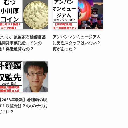
むつ小川原国家石油備蓄基
アンパンマンミュージアム
地開発事業記念コインの
に男性スタッフはいない？
謎！偽造硬貨なの？
何があった？
【2026年最新】朴鐘顕の現
在！収監先は？4人の子供は
どこに？