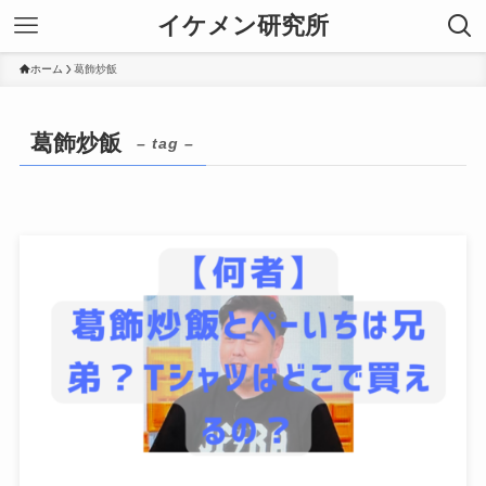
イケメン研究所
ホーム
葛飾炒飯
葛飾炒飯
– tag –