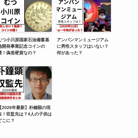
むつ小川原国家石油備蓄基
アンパンマンミュージアム
地開発事業記念コインの
に男性スタッフはいない？
謎！偽造硬貨なの？
何があった？
【2026年最新】朴鐘顕の現
在！収監先は？4人の子供は
どこに？