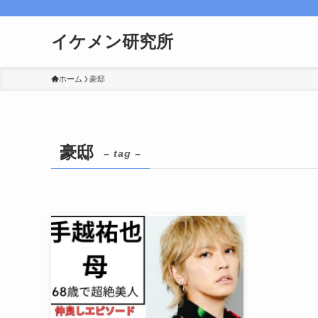
イケメン研究所
ホーム
豪邸
豪邸
– tag –