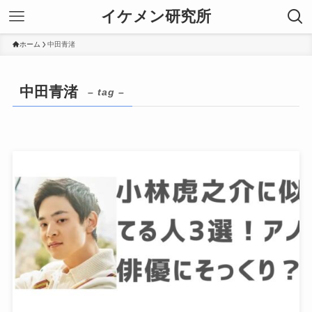
イケメン研究所
ホーム
中田青渚
中田青渚
– tag –