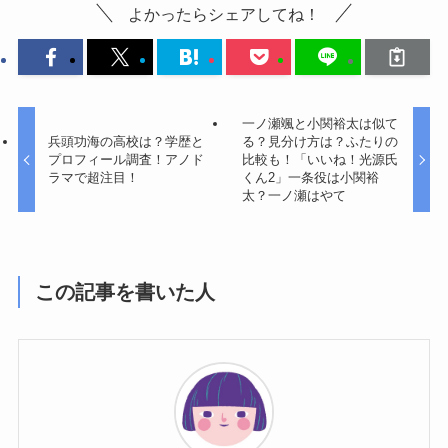
よかったらシェアしてね！
一ノ瀬颯と小関裕太は似て
兵頭功海の高校は？学歴と
る？見分け方は？ふたりの
プロフィール調査！アノド
比較も！「いいね！光源氏
ラマで超注目！
くん2」一条役は小関裕
太？一ノ瀬はやて
この記事を書いた人