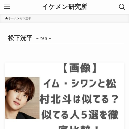
イケメン研究所
ホーム
松下洸平
松下洸平
– tag –