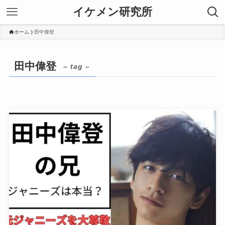
イケメン研究所
ホーム
田中偉登
田中偉登
– tag –