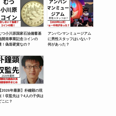
むつ小川原国家石油備蓄基
アンパンマンミュージアム
地開発事業記念コインの
に男性スタッフはいない？
謎！偽造硬貨なの？
何があった？
【2026年最新】朴鐘顕の現
在！収監先は？4人の子供は
どこに？