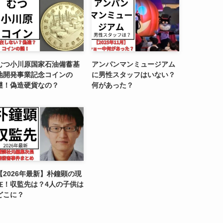
むつ小川原国家石油備蓄基
アンパンマンミュージアム
地開発事業記念コインの
に男性スタッフはいない？
謎！偽造硬貨なの？
何があった？
【2026年最新】朴鐘顕の現
在！収監先は？4人の子供は
どこに？