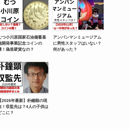
むつ小川原国家石油備蓄基
アンパンマンミュージアム
地開発事業記念コインの
に男性スタッフはいない？
謎！偽造硬貨なの？
何があった？
【2026年最新】朴鐘顕の現
在！収監先は？4人の子供は
どこに？