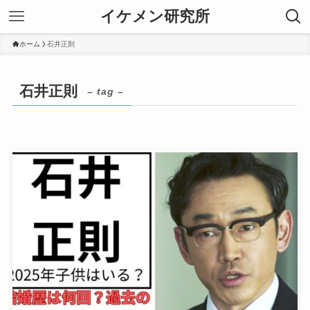
イケメン研究所
ホーム
石井正則
石井正則
– tag –