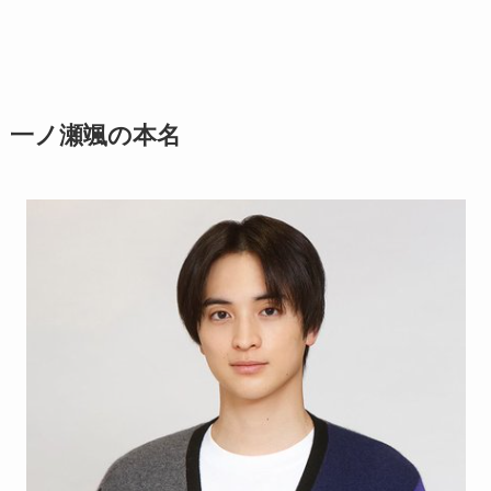
一ノ瀬颯の本名