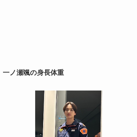
一ノ瀬颯の身長体重