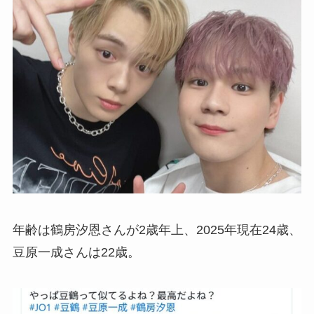
年齢は鶴房汐恩さんが2歳年上、2025年現在24歳、
豆原一成さんは22歳。