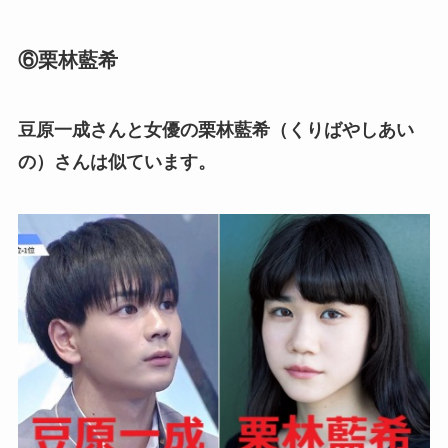
⑥栗林藍希
豆原一成さんと女優の栗林藍希（くりばやしあい
の）さんは似ています。