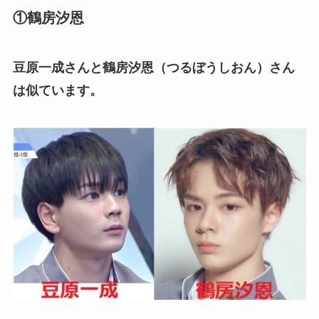
①鶴房汐恩
豆原一成さんと鶴房汐恩（つるぼうしおん）さん
は似ています。