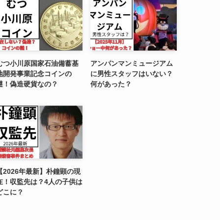
むつ小川原国家石油備蓄基
アンパンマンミュージアム
地開発事業記念コインの
に男性スタッフはいない？
謎！偽造硬貨なの？
何があった？
【2026年最新】朴鐘顕の現
在！収監先は？4人の子供は
どこに？