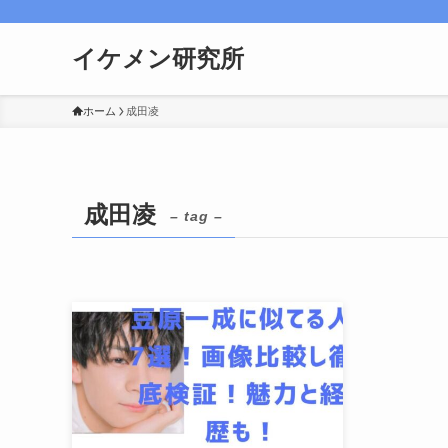
イケメン研究所
ホーム
成田凌
成田凌
– tag –