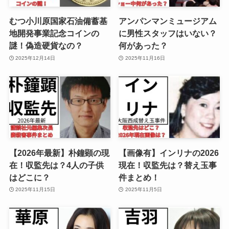
むつ小川原国家石油備蓄基
アンパンマンミュージアム
地開発事業記念コインの
に男性スタッフはいない？
謎！偽造硬貨なの？
何があった？
2025年12月14日
2025年11月16日
【2026年最新】朴鐘顕の現
【画像有】インリナの2026
在！収監先は？4人の子供
現在！収監先は？替え玉事
はどこに？
件まとめ！
2025年11月15日
2025年11月5日