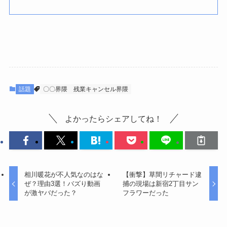
話題
〇〇界隈
残業キャンセル界隈
よかったらシェアしてね！
相川暖花が不人気なのはな
【衝撃】草間リチャード逮
ぜ？理由3選！バズり動画
捕の現場は新宿2丁目サン
が激ヤバだった？
フラワーだった