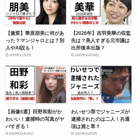
【激変】華原朋美に何があ
【2026年】吉羽美華の収監
った？マンジャロとは？別
先は？美人すぎる元市議は
人やAI説も！
出所後本出版？
2025年11月2日
2025年10月18日
【画像5選】田野和彩がか
わいせつ罪でジャニーズが
わいい！逮捕時の写真がヤ
逮捕されたのは二人！共通
バすぎる！
項は酒と草？
2025年10月16日
2025年10月5日