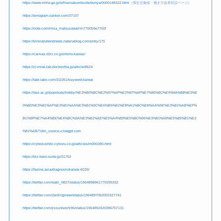
https://www.mhlw.go.jp/stf/seisakunitsuite/bunya/0000148322.html
（厚生労働省・働き方改革特設ページ）
https://emogram.sankei.com/37107
https://note.com/misa_matsuzawa/n/
n776059e7750f
https://kininarutrendnews.hatenablog.com/entry/175
https://canvas.d2cr.co.jp/ztomo-kaiwai/
https://cl-mirai-lab.doctorsfile.jp/article/8624
https://tabi-labo.com/311051/keyword-kaiwai
https://tais.ac.jp/popstudy/hobby/%E3%80%8C%E2%97%AF%E2%97%AF%E7%95%8C%E9%9A%88%E3%8
0%8D%E3%81%AF%E3%81%AA%E3%81%9C%E6%B5%81%E8%A1%8C%E8%AA%9E%E3%81%AB%EF%
BC%9F%E7%A4%BE%E4%BC%9A%E3%81%AE%E5%A4%89%E5%8C%96%E3%81%A8%E5%85%B1%E3
%81%AB/?utm_source=chatgpt.com
https://cybozushiki.cybozu.co.jp/articles/m000280.html
https://biz.trans-suite.jp/31753
https://fasme.asia/diagnosis/kaiwai-6029/
https://twitter.com/waki_0827/status/1964898961770295332
https://twitter.com/ZanEngineer/status/1964897062002327741
https://twitter.com/jissunboshi96/status/1964892420396757131