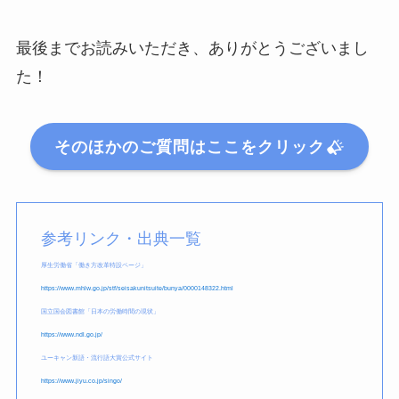
最後までお読みいただき、ありがとうございまし
た！
そのほかのご質問はここをクリック
参考リンク・出典一覧
厚生労働省「働き方改革特設ページ」
https://www.mhlw.go.jp/stf/seisakunitsuite/bunya/0000148322.html
国立国会図書館「日本の労働時間の現状」
https://www.ndl.go.jp/
ユーキャン新語・流行語大賞公式サイト
https://www.jiyu.co.jp/singo/